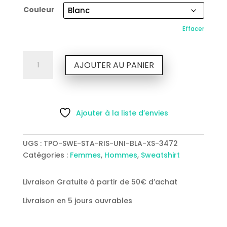
Couleur
Effacer
quantité
AJOUTER AU PANIER
de
Sweat
sans
capuche
Ajouter à la liste d’envies
Unisexe
Motif
N&B
UGS :
TPO-SWE-STA-RIS-UNI-BLA-XS-3472
–
Catégories :
Femmes
,
Hommes
,
Sweatshirt
Coton
Bio
Livraison Gratuite à partir de 50€ d’achat
Livraison en 5 jours ouvrables