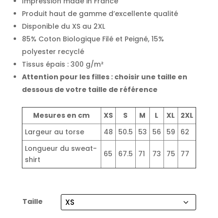
Impression made in France
Produit haut de gamme d’excellente qualité
Disponible du XS au 2XL
85% Coton Biologique Filé et Peigné, 15%
polyester recyclé
Tissus épais : 300 g/m²
Attention pour les filles : choisir une taille en
dessous de votre taille de référence
Mesures en cm
XS
S
M
L
XL
2XL
Largeur au torse
48
50.5
53
56
59
62
Longueur du sweat-
65
67.5
71
73
75
77
shirt
Taille