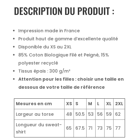
DESCRIPTION DU PRODUIT :
Impression made in France
Produit haut de gamme d’excellente qualité
Disponible du XS au 2XL
85% Coton Biologique Filé et Peigné, 15%
polyester recyclé
Tissus épais : 300 g/m²
Attention pour les filles : choisir une taille en
dessous de votre taille de référence
Mesures en cm
XS
S
M
L
XL
2XL
Largeur au torse
48
50.5
53
56
59
62
Longueur du sweat-
65
67.5
71
73
75
77
shirt